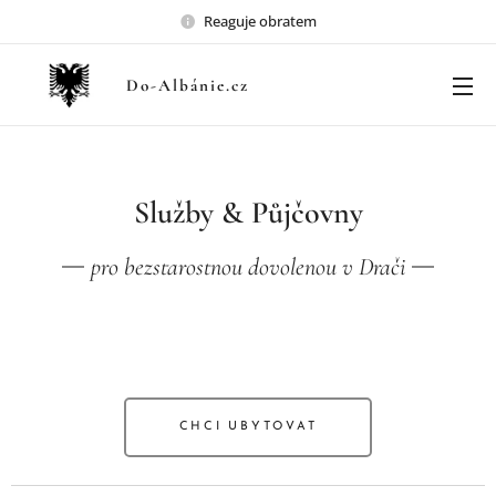
Reaguje obratem
Do-Albánie.cz
Služby & Půjčovny
pro bezstarostnou dovolenou v Drači
CHCI UBYTOVAT