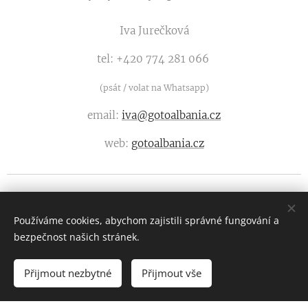
Iva Jurečková
tel: +420 774 281 066
(psát / volat na Whatsapp)
email:
iva@gotoalbania.cz
web:
gotoalbania.cz
Používáme cookies, abychom zajistili správné fungování a
bezpečnost našich stránek.
© 2024 Všechna práva vyhrazena
Přijmout nezbytné
Přijmout vše
Vytvořeno službou
Webnode
Cookies