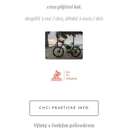
cena půjčení kol:
dospělé 5 eur / den, dětské 2 eura / den
CHCI PRAKTICKÉ INFO
Výlety s českým průvodcem