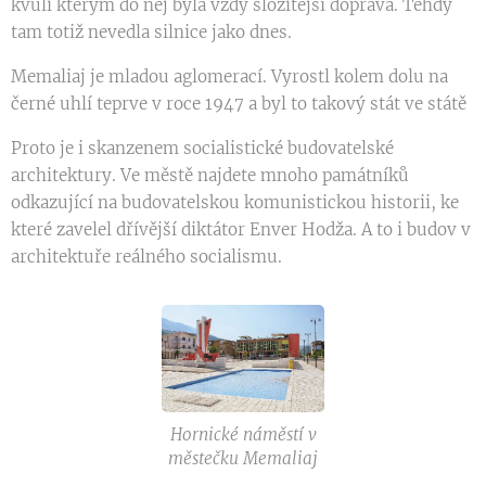
kvůli kterým do něj byla vždy složitější doprava. Tehdy
tam totiž nevedla silnice jako dnes.
Memaliaj je mladou aglomerací. Vyrostl kolem dolu na
černé uhlí teprve v roce 1947 a byl to takový stát ve státě
Proto je i skanzenem socialistické budovatelské
architektury. Ve městě najdete mnoho památníků
odkazující na budovatelskou komunistickou historii, ke
které zavelel dřívější diktátor Enver Hodža. A to i budov v
architektuře reálného socialismu.
Hornické náměstí v
městečku Memaliaj