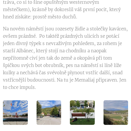
tráva, co si to šine opuštěným westernovým
městečkem), krásně by dokreslil váš první pocit, který
hned získáte: prostě město duchů.
Na novém náměstí jsou rozesety židle a stolečky kaváren,
ovšem prázdné. Po taktéž prázdných ulicích se potácí
jeden divný týpek s nevraživým pohledem, za rohem je
starší Albánec, který stojí na chodníku a naopak
nepřítomně civí jen tak do země a okopává při tom
špičkou svých bot obrubník, pes na náměstí si líně líže
kulky a nechává čas svévolně plynout vstříc další, snad
vstřícnější budoucnosti. Na tu je Memaliaj připraven. Jen
to chce impuls.