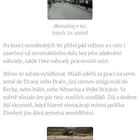
Memaliaj v 60.
letech 20. století
Na konci osmdesátých let přišel pád režimu a s ním i
uzavření už nerentabilního dolu bez jeho adekvátní
náhrady, takže i bez náhrady pracovních míst.
Město se začalo vylidňovat. Mladí odešli za prací na sever
země do Tirany nebo Drače, jiní rovnou emigrovali do
Řecka, nebo Itálie, nebo Německa a Velké Británie. Ve
městě zůstalo jen pár tisíc starších usedlíků. Žili a dodnes
žijí skromně, když hlavně obstarávají místní políčka.
Živobytí jim dává zejména zemědělství.