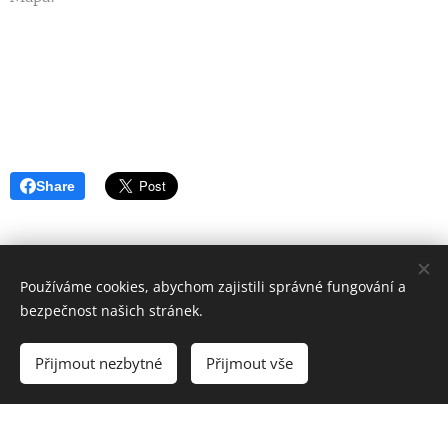
Share
Používáme cookies, abychom zajistili správné fungování a
bezpečnost našich stránek.
© 2024 Všechna práva vyhrazena
Přijmout nezbytné
Přijmout vše
Vytvořeno službou
Webnode
Cookies
Vytvořte si webové stránky zdarma!