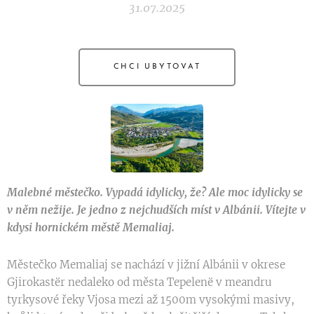
31.07.2025
CHCI UBYTOVAT
Malebné městečko. Vypadá idylicky, že? Ale moc idylicky se
v něm nežije. Je jedno z nejchudších míst v Albánii. Vítejte v
kdysi hornickém městě Memaliaj.
Městečko Memaliaj se nachází v jižní Albánii v okrese
Gjirokastër nedaleko od města Tepelenë v meandru
tyrkysové řeky Vjosa mezi až 1500m vysokými masivy,