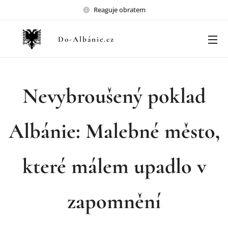
Reaguje obratem
Do-Albánie.cz
Nevybroušený poklad
Albánie: Malebné město,
které málem upadlo v
zapomnění