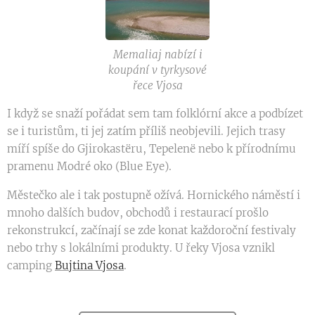
Memaliaj nabízí i
koupání v tyrkysové
řece Vjosa
I když se snaží pořádat sem tam folklórní akce a podbízet
se i turistům, ti jej zatím příliš neobjevili. Jejich trasy
míří spíše do Gjirokastëru, Tepelenë nebo k přírodnímu
pramenu Modré oko (Blue Eye).
Městečko ale i tak postupně ožívá. Hornického náměstí i
mnoho dalších budov, obchodů i restaurací prošlo
rekonstrukcí, začínají se zde konat každoroční festivaly
nebo trhy s lokálními produkty. U řeky Vjosa vznikl
camping
Bujtina Vjosa
.