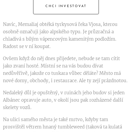
CHCI INVESTOVAT
Navíc, Memaliaj obtéká tyrkysová řeka Vjosa, kterou
osobně označuji jako alpského typu. Je průzračná a
chladivá s bílým vápencovým kamenitým podložím.
Radost se v ní koupat.
Ovšem když do něj dnes přijedete, nebude se tam cítit
jako zvaní hosté. Místní se na vás budou dívat
nedůvěřivě, jakože co tuskara vůbec děláte? Město má
nové domy, obchody, i restaurace. Ale ty zejí prázdnotou.
Nedaleký důl je opuštěný, v ruinách jeho budov si jeden
Albánec opravuje auto, v okolí jsou pak rozházené další
skelety vozů.
Na ulici samého města je také mrtvo, kdyby tam
prosvištěl větrem hnaný tumbleweed (taková ta kulatá